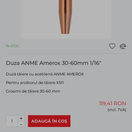
ÎN STOC
Duza ANME Amerox 30-60mm 1/16"
Duză tăiere cu acetilenă ANME AMEROX
Pentru arzătorul de tăiere X511
Grosimi de tăiere 30-60 mm
119,41 RON
(incl. TVA)
+
ADAUGĂ ÎN COȘ
-