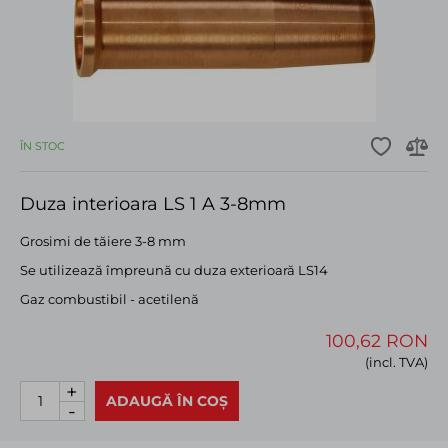
ÎN STOC
Duza interioara LS 1 A 3-8mm
Grosimi de tăiere 3-8 mm
Se utilizează împreună cu duza exterioară LS14
Gaz combustibil - acetilenă
100,62 RON
(incl. TVA)
+
ADAUGĂ ÎN COȘ
-