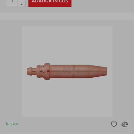
ADAUGĂ ÎN COȘ
-
ÎN STOC