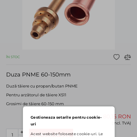
ÎN STOC
Duza PNME 60-150mm
Duză tăiere cu propan/butan PNME
Pentru arzătorul de tăiere X511
Grosimi de tăiere 60-150 mm
80,16 RON
Gestioneaza setarile pentru cookie-
(incl. TVA)
uri
+
Acest website foloseste cookie-uri. Le
ADAUGĂ ÎN COȘ