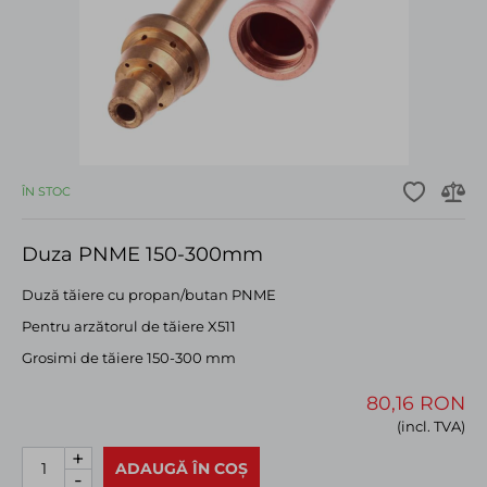
ÎN STOC
Duza PNME 150-300mm
Duză tăiere cu propan/butan PNME
Pentru arzătorul de tăiere X511
Grosimi de tăiere 150-300 mm
80,16 RON
(incl. TVA)
+
ADAUGĂ ÎN COȘ
-