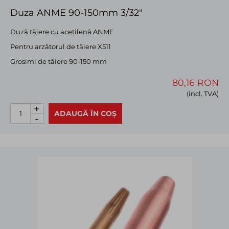
Duza ANME 90-150mm 3/32"
Duză tăiere cu acetilenă ANME
Pentru arzătorul de tăiere X511
Grosimi de tăiere 90-150 mm
80,16 RON
(incl. TVA)
+
ADAUGĂ ÎN COȘ
-