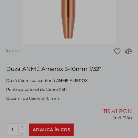
ÎN STOC
Duza ANME Amerox 3-10mm 1/32"
Duză tăiere cu acetilenă ANME AMEROX
Pentru arzătorul de tăiere X511
Grosimi de tăiere 3-10 mm
119,41 RON
(incl. TVA)
+
ADAUGĂ ÎN COȘ
-