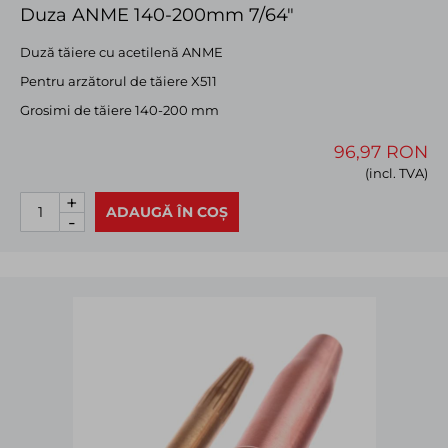
Duza ANME 140-200mm 7/64"
Duză tăiere cu acetilenă ANME
Pentru arzătorul de tăiere X511
Grosimi de tăiere 140-200 mm
96,97 RON
(incl. TVA)
+
ADAUGĂ ÎN COȘ
-