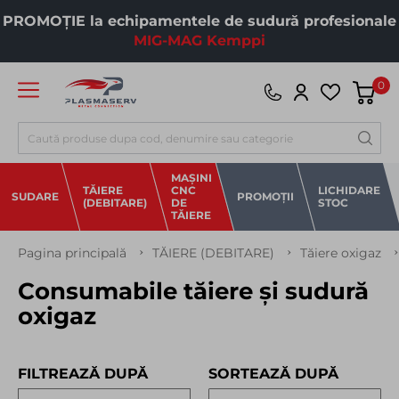
PROMOȚIE la echipamentele de sudură profesionale
MIG-MAG Kemppi
0
Căutare
MAȘINI
TĂIERE
CNC
LICHIDARE
SUDARE
PROMOȚII
(DEBITARE)
DE
STOC
TĂIERE
Pagina principală
TĂIERE (DEBITARE)
Tăiere oxigaz
Consumabile tăiere și sudură
oxigaz
FILTREAZĂ DUPĂ
SORTEAZĂ DUPĂ