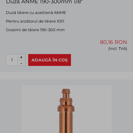
Duza ANME 190-300mm 1/8"
Duză tăiere cu acetilenă ANME
Pentru arzătorul de tăiere X511
Grosimi de tăiere 190-300 mm
80,16 RON
(incl. TVA)
+
ADAUGĂ ÎN COȘ
-