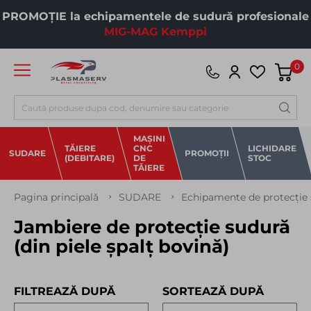
PROMOȚIE la echipamentele de sudură profesionale
MIG-MAG Kemppi
0
Căutare
MAȘINI
TĂIERE
CNC
LICHIDARE
SUDARE
PROMOȚII
(DEBITARE)
DE
STOC
TĂIERE
Pagina principală
SUDARE
Echipamente de protecție
Jambiere de protecție sudură
(din piele șpalț bovină)
FILTREAZĂ DUPĂ
SORTEAZĂ DUPĂ