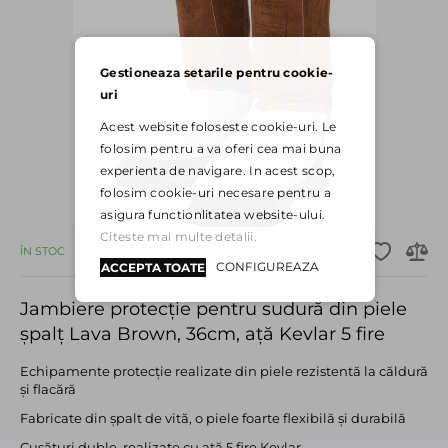
Gestioneaza setarile pentru cookie-
uri
Acest website foloseste cookie-uri. Le
folosim pentru a va oferi cea mai buna
experienta de navigare. In acest scop,
folosim cookie-uri necesare pentru a
asigura functionlitatea website-ului.
Citeste mai multe detalii.
ÎN STOC
CONFIGUREAZA
ACCEPTA TOATE
Jambiere protecție pentru sudură din piele
șpalț Lava Brown, 36cm, ață Kevlar 5 fire
Echipamente protecţie realizate din piele rezistentă la căldură
şi flacără
Fabricate din şpalt de vită, o piele foarte flexibilă şi durabilă
Cusături duble, realizate cu ață 5 fire Kevlar