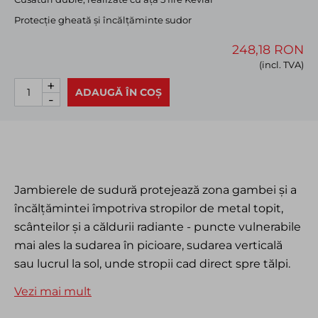
Protecție gheată și încălțăminte sudor
248,18 RON
(incl. TVA)
+
ADAUGĂ ÎN COȘ
-
Jambierele de sudură protejează zona gambei și a
încălțămintei împotriva stropilor de metal topit,
scânteilor și a căldurii radiante - puncte vulnerabile
mai ales la sudarea în picioare, sudarea verticală
sau lucrul la sol, unde stropii cad direct spre tălpi.
Pe plasmaserv.ro găsești jambiere sudor
Vezi mai mult
profesionale Weldas, fabricate din piele șpalt de