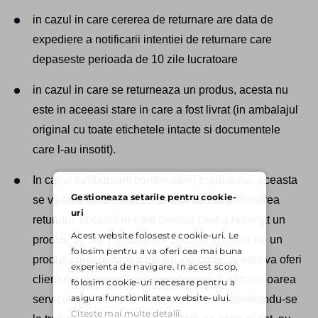
in cazul in care cererea de returnare are data de
expediere a notificarii intentiei de returnare care
depaseste perioada de 10 zile lucratoare
in cazul in care se returneaza un produs, acesta nu
este in aceeasi stare in care a fost livrat (in ambalajul
original cu toate etichetele intacte si documentele
care l-au insotit).
In cazul rambursarii contravalorii produsului, aceasta
Gestioneaza setarile pentru cookie-
se va face in cel mult 30 de zile de la confirmarea
uri
returului. In cazul in care clientul care a returnat un
Acest website foloseste cookie-uri. Le
produs, iar SC Plasmaserv SRL nu dispune de un
folosim pentru a va oferi cea mai buna
produs corespunzator pentru inlocuire, acesta va oferi
experienta de navigare. In acest scop,
clientului contravaloarea produsului. Contravaloarea
folosim cookie-uri necesare pentru a
asigura functionlitatea website-ului.
serviciilor suplimentare incluzand dar nelimitandu-se
Citeste mai multe detalii.