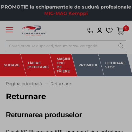
PROMOȚIE la echipamentele de sudură profesionale
MIG-MAG Kemppi
0
Căutare
MAȘINI
TĂIERE
CNC
LICHIDARE
SUDARE
PROMOȚII
(DEBITARE)
DE
STOC
TĂIERE
Pagina principală
Returnare
Returnare
Returnarea produselor
Clienti SC Plasmaserv SRL, persoane fizice, pot returna