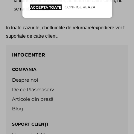
la transportul produselor, achitata de catre client, nu
CONFIGUREAZA
ACCEPTA TOATE
se ramburseaza.
In toate cazurile, cheltuielile de returnare/expediere vor fi
suportate de catre client.
INFOCENTER
COMPANIA
Despre noi
De ce Plasmaserv
Articole din presă
Blog
SUPORT CLIENȚI