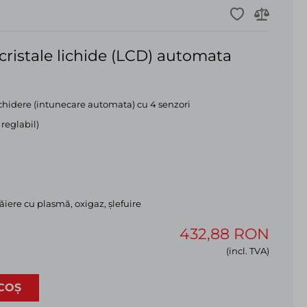
ristale lichide (LCD) automata
chidere (intunecare automata) cu 4 senzori
 reglabil)
ăiere cu plasmă, oxigaz, șlefuire
432,88 RON
(incl. TVA)
COȘ