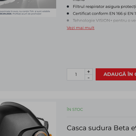
Filtrul respirator asigura protecț
Certificat conform EN 166 și EN 1
Tehnologie VISION+ pentru o ved
Un ecran cu filtru automat de în
Vezi mai mult
arcului
Lumini de lucru cu LED-uri încor
scăzută
Luminile de lucru se aprind sau 
intervenția sudorului.
+
ADAUGĂ ÎN 
-
ÎN STOC
Casca sudura Beta e