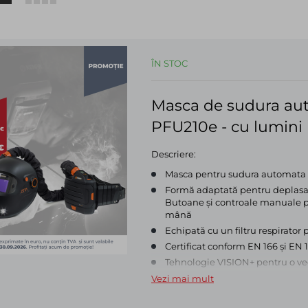
ÎN STOC
Masca de sudura aut
PFU210e - cu lumini 
Descriere:
Masca pentru sudura automata c
Formă adaptată pentru deplasar
Butoane și controale manuale pla
mână
Echipată cu un filtru respirator 
Certificat conform EN 166 și EN 1
Tehnologie VISION+ pentru o ved
Filtrul automat de închidere de î
Vezi mai mult
bună a arcului
Lumini de lucru cu LED-uri încor