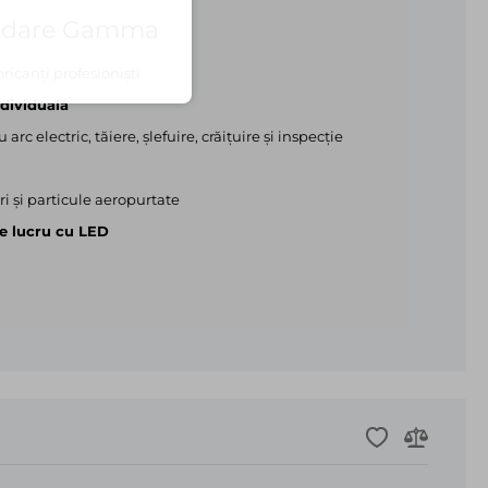
 sudare Gamma
ricanți profesioniști
dividuală
rc electric, tăiere, șlefuire, crăițuire și inspecție
i și particule aeropurtate
e lucru cu LED