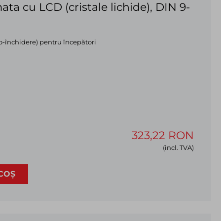
a cu LCD (cristale lichide), DIN 9-
-închidere) pentru începători
323,22 RON
(incl. TVA)
COȘ