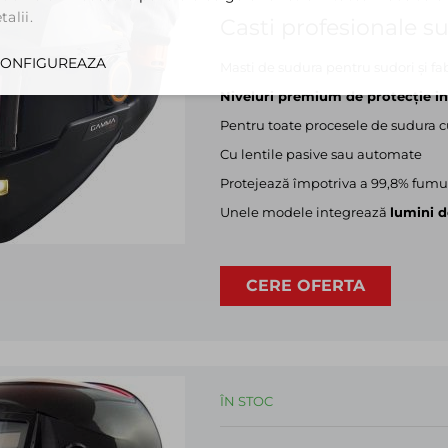
alii.
Casti profesionale
ONFIGUREAZA
Masti de sudura pentru sudori și fab
Niveluri premium de protecție in
Pentru toate procesele de sudura cu a
Cu lentile pasive sau automate
Protejează împotriva a 99,8% fumur
Unele modele integrează
lumini d
CERE OFERTA
ÎN STOC