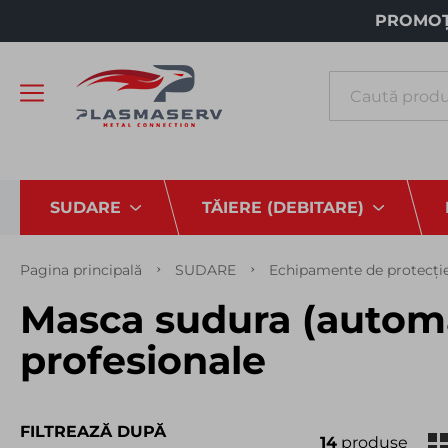
PROMOȚI
Căutare
SUDARE
TĂIERE (DEBITARE)
Pagina principală
SUDARE
Echipamente de protecți
Masca sudura (automa
profesionale
FILTREAZĂ DUPĂ
14
produse