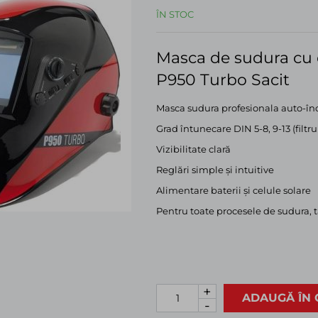
ÎN STOC
Masca de sudura cu c
P950 Turbo Sacit
Masca sudura profesionala auto-în
Grad întunecare DIN 5-8, 9-13 (filtru
Vizibilitate clară
Reglări simple și intuitive
Alimentare baterii și celule solare
Pentru toate procesele de sudura, t
+
ADAUGĂ ÎN 
-