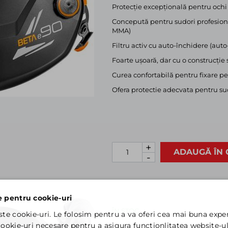
Protecție excepțională pentru ochi 
Concepută pentru sudori profesioni
MMA)
Filtru activ cu auto-închidere (aut
Foarte ușoară, dar cu o construcție 
Curea confortabilă pentru fixare p
Ofera protectie adecvata pentru sud
+
ADAUGĂ ÎN 
-
e pentru cookie-uri
ÎN STOC
ste cookie-uri. Le folosim pentru a va oferi cea mai buna exper
ookie-uri necesare pentru a asigura functionlitatea website-ul