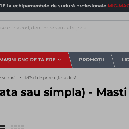
E la echipamentele de sudură profesionale
MIG-MAG
MAȘINI CNC DE TĂIERE
PROMOȚII
LI
e sudură
Măști de protecție sudură
ta sau simpla) - Masti