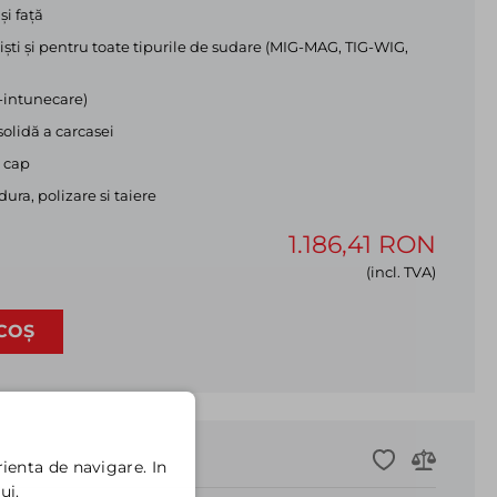
și față
ști și pentru toate tipurile de sudare (MIG-MAG, TIG-WIG,
o-intunecare)
solidă a carcasei
e cap
ura, polizare si taiere
1.186,41 RON
(incl. TVA)
COȘ
ienta de navigare. In
ui.