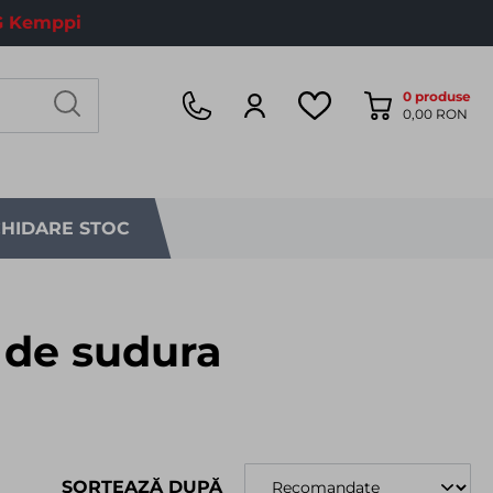
 Kemppi
0
produse
0,00 RON
CHIDARE STOC
 de sudura
SORTEAZĂ DUPĂ