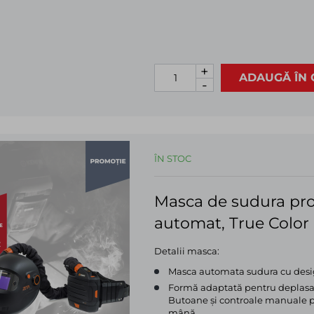
scăzută
Luminile de lucru se aprind sau 
intervenția sudorului.
+
ADAUGĂ ÎN 
-
ÎN STOC
Masca de sudura prof
automat, True Color
Detalii masca:
Masca automata sudura cu desig
Formă adaptată pentru deplasar
Butoane și controale manuale pla
mână