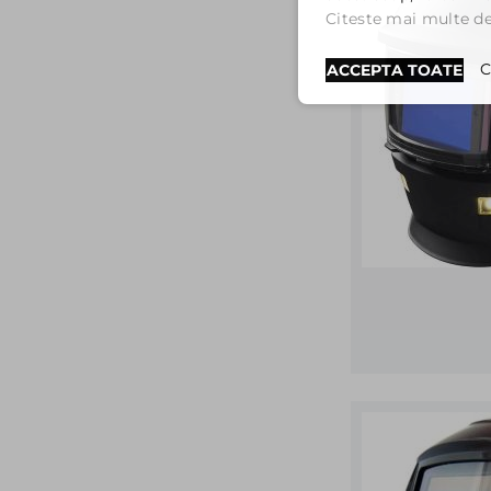
Citeste mai multe det
C
ACCEPTA TOATE