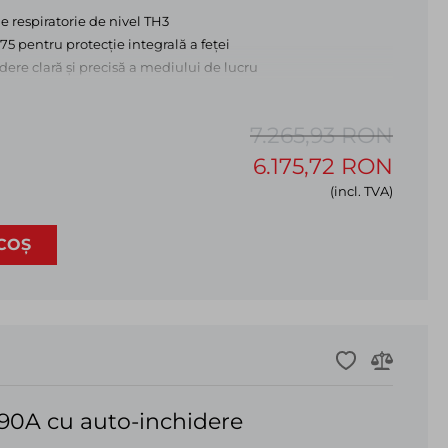
ie respiratorie de nivel TH3
75 pentru protecție integrală a feței
ere clară și precisă a mediului de lucru
chidere de înaltă calitate 2,5 DIN pentru o vizibilitate bună a
7.265,93 RON
porate pentru polizare, inspecție și condiții de lumină
6.175,72 RON
se sting automat pentru o operare ușoară, fără a fi nevoie de
(incl. TVA)
COȘ
90A cu auto-inchidere