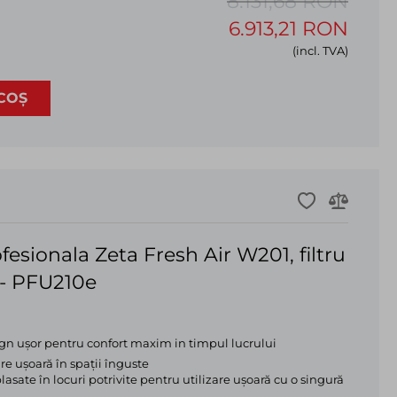
8.131,68 RON
6.913,21 RON
se sting automat pentru o operare ușoară, fără a fi nevoie de
(incl. TVA)
COȘ
esionala Zeta Fresh Air W201, filtru
 - PFU210e
n ușor pentru confort maxim in timpul lucrului
e ușoară în spații înguste
sate în locuri potrivite pentru utilizare ușoară cu o singură