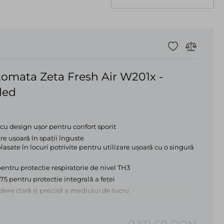
omata Zeta Fresh Air W201x -
led
u design ușor pentru confort sporit
e ușoară în spații înguste
sate în locuri potrivite pentru utilizare ușoară cu o singură
pentru protectie respiratorie de nivel TH3
75 pentru protectie integrală a feței
ere clară și precisă a mediului de lucru
naltă calitate (2,5 DIN) al ecranului asigura o vizibilitate
porate pentru polizare, inspecție și condiții de lumină