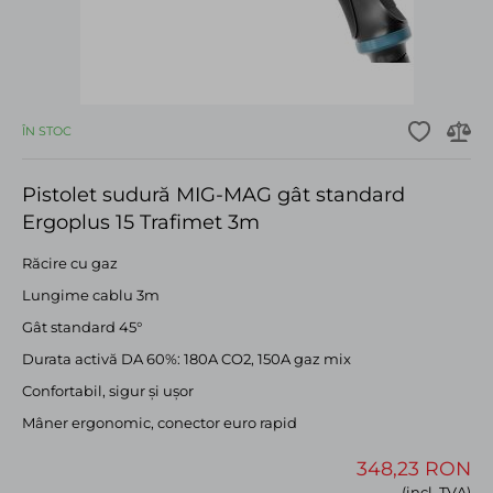
ÎN STOC
Pistolet sudură MIG-MAG gât standard
Ergoplus 15 Trafimet 3m
Răcire cu gaz
Lungime cablu 3m
Gât standard 45°
Durata activă DA 60%: 180A CO2, 150A gaz mix
Confortabil, sigur și ușor
Mâner ergonomic, conector euro rapid
348,23 RON
(incl. TVA)