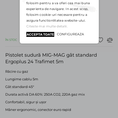
folosim pentru a va oferi cea mai buna
experienta de navigare. In acest scop,
folosim cookie-uri necesare pentru a
asigura functionlitatea website-ului.
Citeste mai multe detalii.
CONFIGUREAZA
ACCEPTA TOATE
ÎN STOC
Pistolet sudură MIG-MAG gât standard
Ergoplus 24 Trafimet 5m
Răcire cu gaz
Lungime cablu 5m
Gât standard 45°
Durata activă DA 60%: 250A CO2, 220A gaz mix
Confortabil, sigur și ușor
Mâner ergonomic, conector euro rapid