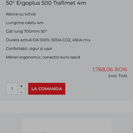
50° Ergoplus 500 Trafimet 4m
Răcire cu lichid
Lungime cablu 4m
Gât lung 700mm 50°
Durata activă DA 100%: 500A CO2, 450A mix
Confortabil, sigur și ușor
Mâner ergonomic, conector euro rapid
1.768,06 RON
(incl. TVA)
+
LA COMANDA
-