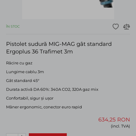
ÎN STOC
Pistolet sudură MIG-MAG gât standard
Ergoplus 36 Trafimet 3m
Răcire cu gaz
Lungime cablu 3m
Gât standard 45°
Durata activă DA 60%: 340A CO2, 320A gaz mix
Confortabil, sigur și ușor
Mâner ergonomic, conector euro rapid
634,25 RON
(incl. TVA)