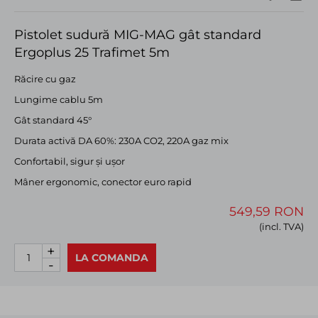
Pistolet sudură MIG-MAG gât standard
Ergoplus 25 Trafimet 5m
Răcire cu gaz
Lungime cablu 5m
Gât standard 45°
Durata activă DA 60%: 230A CO2, 220A gaz mix
Confortabil, sigur și ușor
Mâner ergonomic, conector euro rapid
549,59 RON
(incl. TVA)
+
LA COMANDA
-