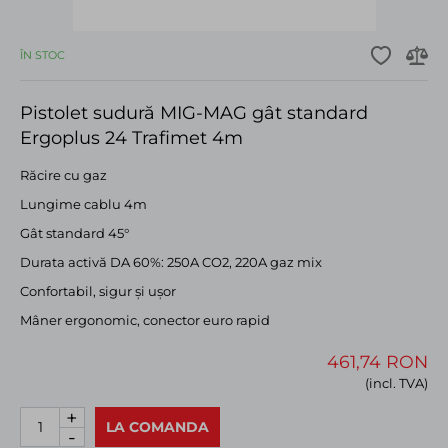
ÎN STOC
Pistolet sudură MIG-MAG gât standard
Ergoplus 24 Trafimet 4m
Răcire cu gaz
Lungime cablu 4m
Gât standard 45°
Durata activă DA 60%: 250A CO2, 220A gaz mix
Confortabil, sigur și ușor
Mâner ergonomic, conector euro rapid
461,74 RON
(incl. TVA)
+
LA COMANDA
-