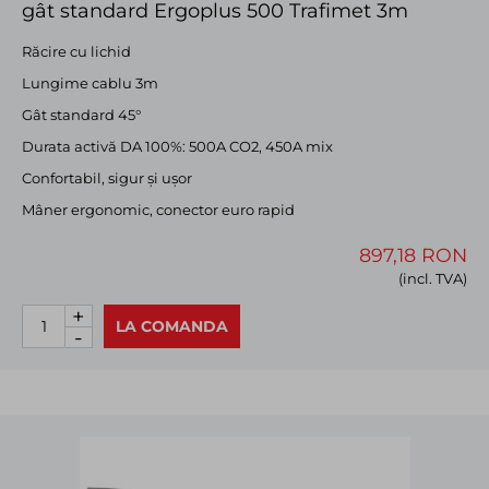
gât standard Ergoplus 500 Trafimet 3m
Răcire cu lichid
Lungime cablu 3m
Gât standard 45°
Durata activă DA 100%: 500A CO2, 450A mix
Confortabil, sigur și ușor
Mâner ergonomic, conector euro rapid
897,18 RON
(incl. TVA)
+
LA COMANDA
-