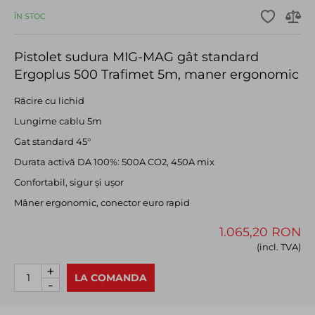
ÎN STOC
Pistolet sudura MIG-MAG gât standard
Ergoplus 500 Trafimet 5m, maner ergonomic
Răcire cu lichid
Lungime cablu 5m
Gat standard 45°
Durata activă DA 100%: 500A CO2, 450A mix
Confortabil, sigur și ușor
Mâner ergonomic, conector euro rapid
1.065,20 RON
(incl. TVA)
+
LA COMANDA
-