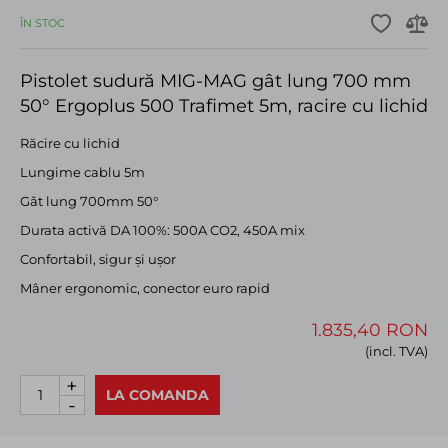
ÎN STOC
Pistolet sudură MIG-MAG gât lung 700 mm
50° Ergoplus 500 Trafimet 5m, racire cu lichid
Răcire cu lichid
Lungime cablu 5m
Gât lung 700mm 50°
Durata activă DA 100%: 500A CO2, 450A mix
Confortabil, sigur și ușor
Mâner ergonomic, conector euro rapid
1.835,40 RON
(incl. TVA)
+
LA COMANDA
-