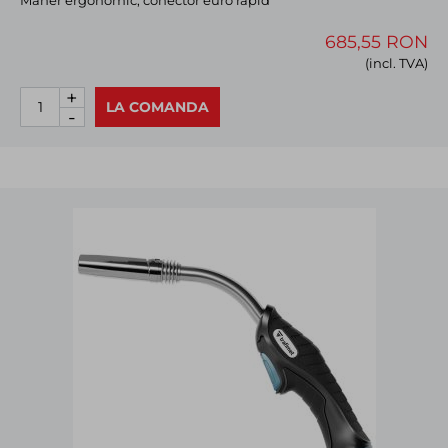
Mâner ergonomic, conector euro rapid
685,55 RON
(incl. TVA)
+
LA COMANDA
-