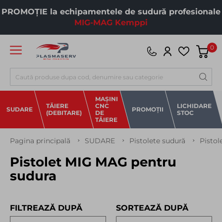
PROMOȚIE la echipamentele de sudură profesionale
MIG-MAG Kemppi
0
Căutare
MAȘINI
TĂIERE
CNC
LICHIDARE
SUDARE
PROMOȚII
(DEBITARE)
DE
STOC
TĂIERE
Pagina principală
SUDARE
Pistolete sudură
Pisto
Pistolet MIG MAG pentru
sudura
FILTREAZĂ DUPĂ
SORTEAZĂ DUPĂ