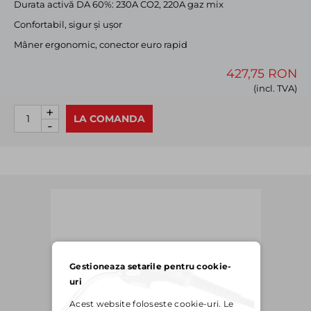
Durata activă DA 60%: 230A CO2, 220A gaz mix
Confortabil, sigur și ușor
Mâner ergonomic, conector euro rapid
427,75 RON
(incl. TVA)
+
LA COMANDA
-
Gestioneaza setarile pentru cookie-
uri
Acest website foloseste cookie-uri. Le