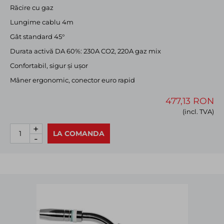
Răcire cu gaz
Lungime cablu 4m
Gât standard 45°
Durata activă DA 60%: 230A CO2, 220A gaz mix
Confortabil, sigur și ușor
Mâner ergonomic, conector euro rapid
477,13 RON
(incl. TVA)
+
LA COMANDA
-