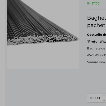
ÎN STOC
Baghet
pachet
Costurile d
*
Prețul afiș
Baghete de
AWS A5.9 (3
Sudare inox,
+
-