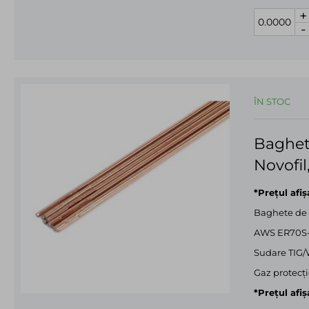
+
-
ÎN STOC
Baghet
Novofil
*Prețul afi
Baghete de
AWS ER70S
Sudare TIG/
Gaz protecţi
*Prețul afiș