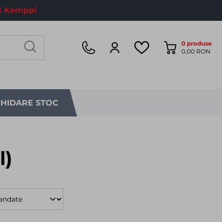
 Kemppi
0
produse
0,00 RON
CHIDARE STOC
l)