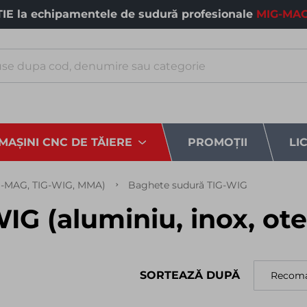
E la echipamentele de sudură profesionale
MIG-MAG
MAȘINI CNC DE TĂIERE
PROMOȚII
LI
G-MAG, TIG-WIG, MMA)
Baghete sudură TIG-WIG
G (aluminiu, inox, ote
SORTEAZĂ DUPĂ