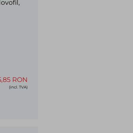
vofil,
5,85 RON
(incl. TVA)