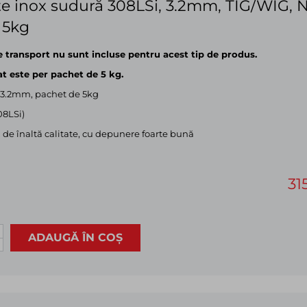
e inox sudură 308LSi, 3.2mm, TIG/WIG, No
 5kg
e transport nu sunt incluse pentru acest tip de produs.
at este per pachet de 5 kg.
3.2mm, pachet de 5kg
08LSi)
 de înaltă calitate, cu depunere foarte bună
31
ADAUGĂ ÎN COȘ