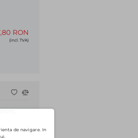
7,80 RON
(incl. TVA)
6 mm,
ienta de navigare. In
ui.