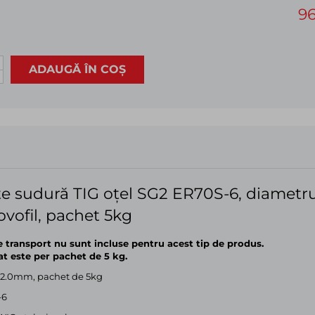
9
ADAUGĂ ÎN COȘ
e sudură TIG oțel SG2 ER70S-6, diametru
vofil, pachet 5kg
e transport nu sunt incluse pentru acest tip de produs.
șat este per pachet de 5 kg.
 2.0mm, pachet de 5kg
-6