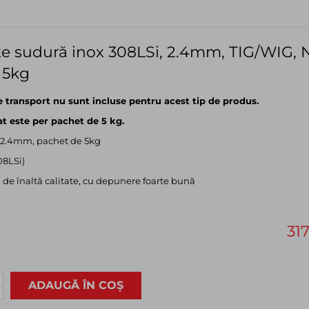
e sudură inox 308LSi, 2.4mm, TIG/WIG, N
 5kg
e transport nu sunt incluse pentru acest tip de produs.
at este per pachet de 5 kg.
 2.4mm, pachet de 5kg
08LSi)
 de înaltă calitate, cu depunere foarte bună
31
ADAUGĂ ÎN COȘ