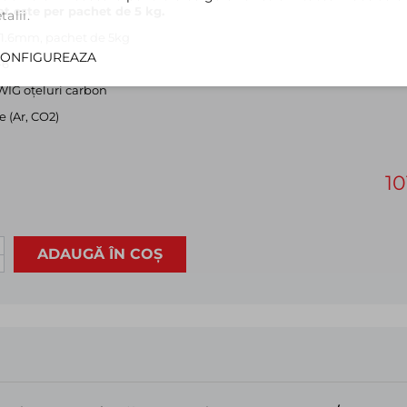
șat este per pachet de 5 kg.
alii.
1.6mm, pachet de 5kg
ONFIGUREAZA
-6
WIG oţeluri carbon
e (Ar, CO2)
10
ADAUGĂ ÎN COȘ