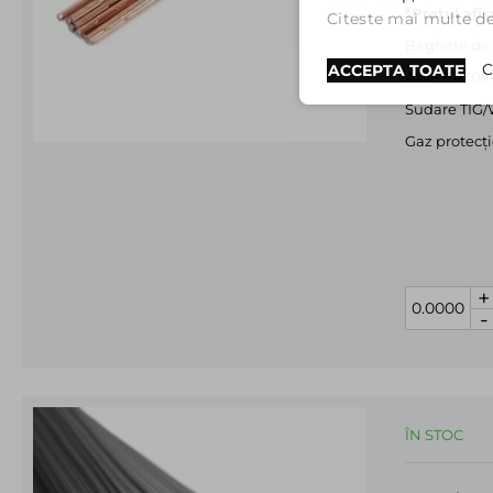
*Prețul afi
Citeste mai multe det
Baghete de 
C
ACCEPTA TOATE
AWS ER70S
Sudare TIG/
Gaz protecţi
+
-
ÎN STOC