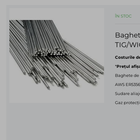
ÎN STOC
Baghet
TIG/WIG
Costurile d
*
Prețul afiș
Baghete de 
AWS ER5356
Sudare aliaj
Gaz protecţi