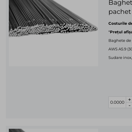
Baghet
pachet
Costurile d
*
Prețul afiș
Baghete de 
AWS A5.9 (3
Sudare inox,
+
-