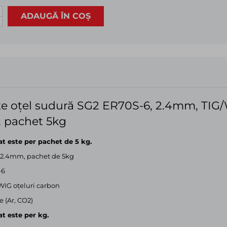
ADAUGĂ ÎN COȘ
e oțel sudură SG2 ER70S-6, 2.4mm, TIG/
, pachet 5kg
șat este per pachet de 5 kg.
 2.4mm, pachet de 5kg
-6
WIG oţeluri carbon
e (Ar, CO2)
at este per kg.