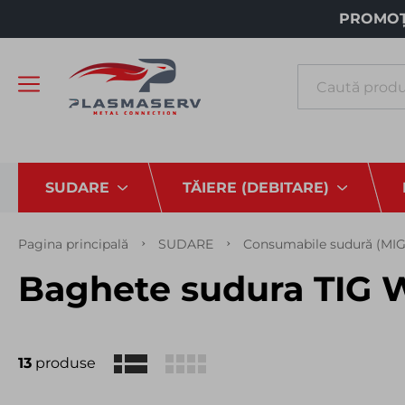
PROMOȚI
Căutare
SUDARE
TĂIERE (DEBITARE)
Pagina principală
SUDARE
Consumabile sudură (MI
Baghete sudura TIG WI
13
produse