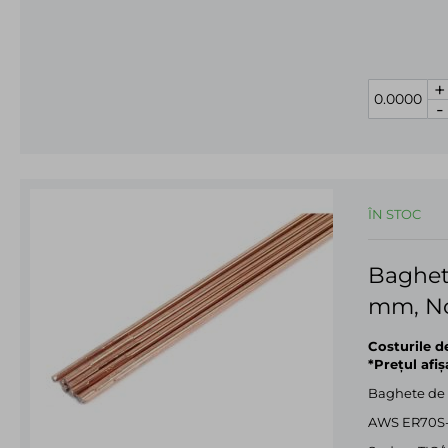
+
-
ÎN STOC
Baghet
mm, No
Costurile d
*Prețul afi
Baghete de
AWS ER70S