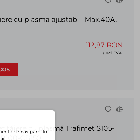
aiere cu plasma ajustabili Max.40A,
112,87 RON
(incl. TVA)
COȘ
t tăiere cu plasmă Trafimet S105-
ienta de navigare. In
-CB100-CB150
ui.