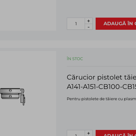
+
ADAUGĂ ÎN 
-
ÎN STOC
Cărucior pistolet tă
A141-A151-CB100-CB1
Pentru pistolete de tăiere cu plas
+
ADAUGĂ ÎN 