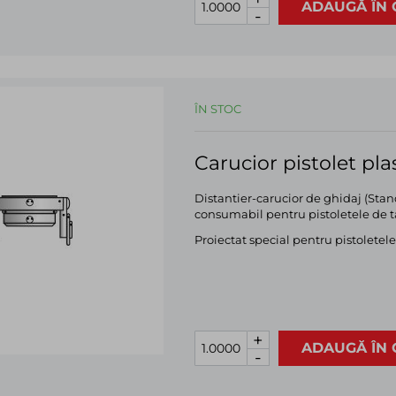
ADAUGĂ ÎN 
-
ÎN STOC
Carucior pistolet pl
Distantier-carucior de ghidaj (Stand
consumabil pentru pistoletele de t
Proiectat special pentru pistolete
+
ADAUGĂ ÎN 
-