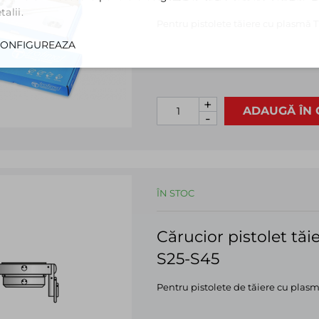
alii.
Pentru pistolete tăiere cu plasmă 
ONFIGUREAZA
+
ADAUGĂ ÎN 
-
ÎN STOC
Cărucior pistolet tă
S25-S45
Pentru pistolete de tăiere cu plas