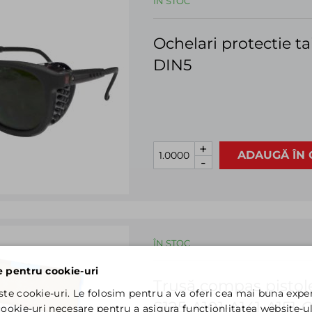
ÎN STOC
Ochelari protectie t
DIN5
+
ADAUGĂ ÎN 
-
ÎN STOC
e pentru cookie-uri
Trusă compas pistole
ste cookie-uri. Le folosim pentru a va oferi cea mai buna exper
S125-A101-A141-A151
ookie-uri necesare pentru a asigura functionlitatea website-ul