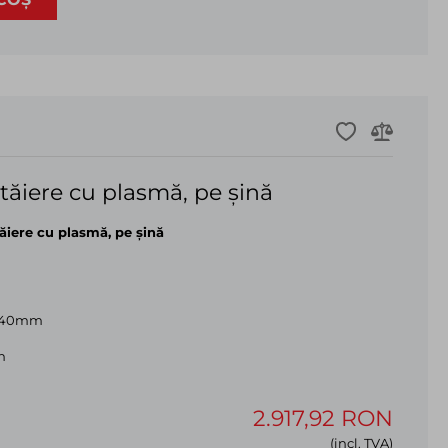
 tăiere cu plasmă, pe șină
ăiere cu plasmă, pe șină
 240mm
n
2.917,92 RON
(incl. TVA)