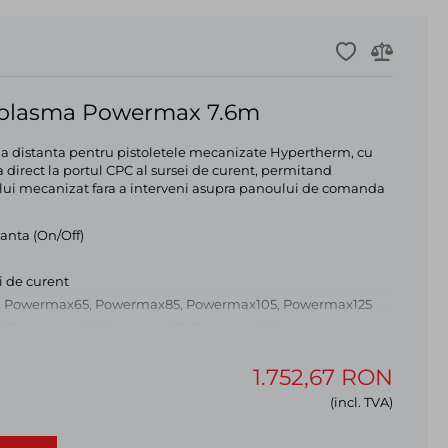
 plasma Powermax 7.6m
la distanta pentru pistoletele mecanizate Hypertherm, cu
a direct la portul CPC al sursei de curent, permitand
etului mecanizat fara a interveni asupra panoului de comanda
tanta (On/Off)
i de curent
P, Powermax65, Powermax85, Powermax105, Powermax125
NC: Powermax65, Powermax85, Powermax105
1.752,67 RON
(incl. TVA)