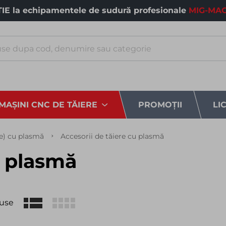
E la echipamentele de sudură profesionale
MIG-MAG
MAȘINI CNC DE TĂIERE
PROMOȚII
LI
re) cu plasmă
Accesorii de tăiere cu plasmă
u plasmă
use