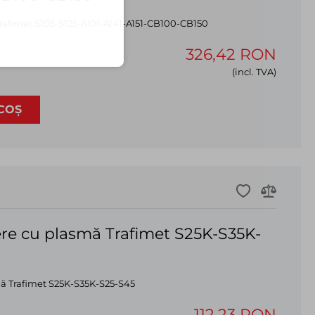
Trafimet S105-S125-A101-A141-A151-CB100-CB150
326,42 RON
(incl. TVA)
COȘ
iere cu plasmă Trafimet S25K-S35K-
mă Trafimet S25K-S35K-S25-S45
112,23 RON