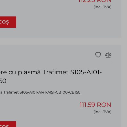
(incl. TVA)
COȘ
iere cu plasmă Trafimet S105-A101-
50
mă Trafimet S105-A101-A141-A151-CB100-CB150
111,59 RON
(incl. TVA)
COȘ