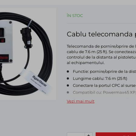
ÎN STOC
Cablu telecomanda
Telecomanda de pornire/oprire de 
cablu de 7.6 m (25 ft). Se conecteaz
controlul de la distanta al pistol
al echipamentului.
Functie: pornire/oprire de la dis
Lungime cablu: 7.6 m (25 ft)
Conectare la portul CPC al surse
Compatibil cu: Powermax45 X
Compatibil si cu modelele SY
Vezi mai mult
Produs original Hypertherm
+