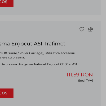
COȘ
asma Ergocut A51 Trafimet
 Off Guide / Roller Carriage), utilizat ca accesoriu
aiere cu plasma.
le de plasma din gama Trafimet Ergocut CB50 si A51.
111,59 RON
(incl. TVA)
COȘ