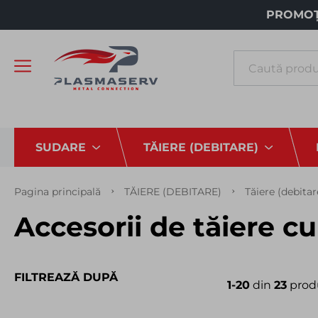
PROMOȚI
Căutare
SUDARE
TĂIERE (DEBITARE)
Pagina principală
TĂIERE (DEBITARE)
Tăiere (debita
Accesorii de tăiere c
FILTREAZĂ DUPĂ
1-20
din
23
prod