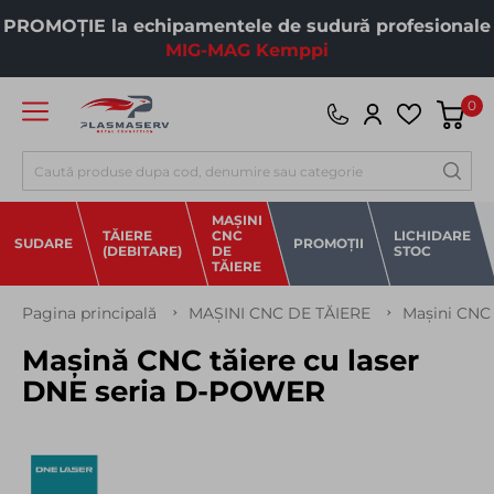
PROMOȚIE la echipamentele de sudură profesionale
MIG-MAG Kemppi
0
Căutare
MAȘINI
TĂIERE
CNC
LICHIDARE
SUDARE
PROMOȚII
(DEBITARE)
DE
STOC
TĂIERE
Pagina principală
MAȘINI CNC DE TĂIERE
Mașini CNC 
Mașină CNC tăiere cu laser
DNE seria D-POWER