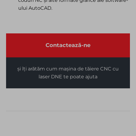
coduri NC și alte formate grafice ale software-
ului AutoCAD.
Contactează-ne
și îți arătăm cum mașina de tăiere CNC cu
laser DNE te poate ajuta