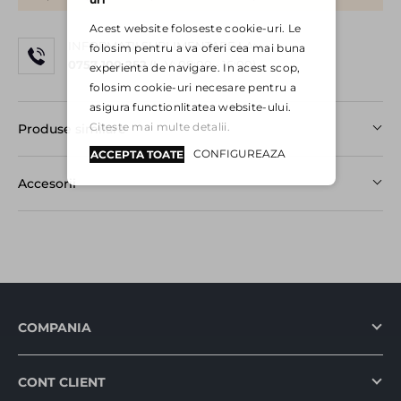
Acest website foloseste cookie-uri. Le
INFORMAȚII SUPLIMENTARE LA:
folosim pentru a va oferi cea mai buna
0757 100 252
(L-V: 08:00 - 16:00)
experienta de navigare. In acest scop,
folosim cookie-uri necesare pentru a
asigura functionlitatea website-ului.
Citeste mai multe detalii.
Produse similare
CONFIGUREAZA
ACCEPTA TOATE
Accesorii
COMPANIA
CONT CLIENT