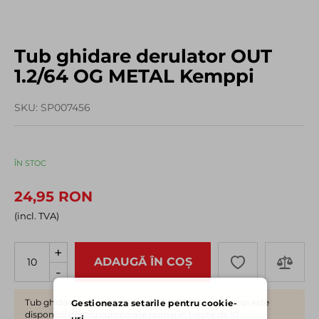
Tub ghidare derulator OUT
1.2/64 OG METAL Kemppi
SKU
SP007456
ÎN STOC
24,95 RON
(incl. TVA)
+
ADAUGĂ ÎN COȘ
-
Tub ghidare derulator OUT 1.2/64 OG METAL Kemppi este
Gestioneaza setarile pentru cookie-
disponibil pentru cumpărare numai în trepte de 10
uri