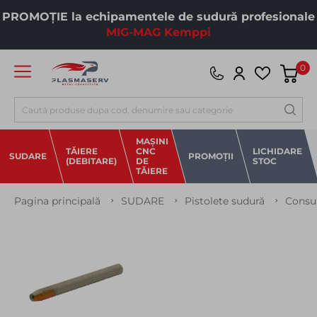
PROMOȚIE la echipamentele de sudură profesionale
MIG-MAG Kemppi
0
Căutare
MAȘINI
TĂIERE
CNC
LICHIDARE
SUDARE
PROMOȚII
(DEBITARE)
DE
STOC
TĂIERE
Pagina principală
SUDARE
Pistolete sudură
Consu