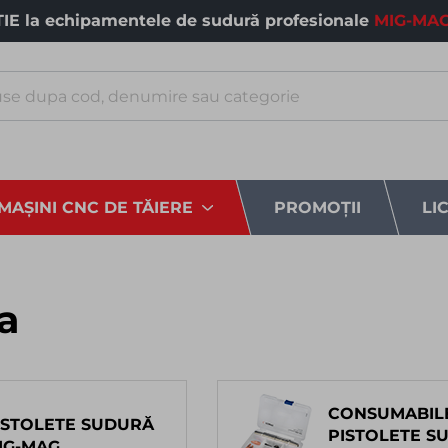
E la echipamentele de sudură profesionale
MIG-MAG
MAȘINI CNC DE TĂIERE
PROMOȚII
LI
ra
CONSUMABIL
ISTOLETE SUDURĂ
PISTOLETE S
IG-MAG