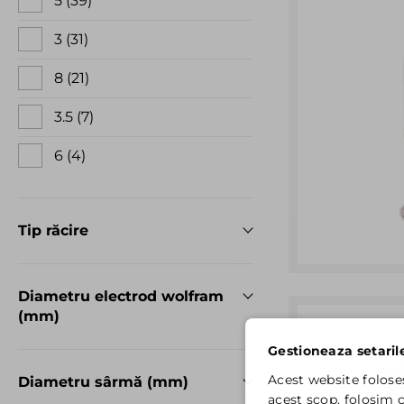
5
39
3
31
8
21
3.5
7
6
4
Tip răcire
Diametru electrod wolfram
(mm)
Gestioneaza setaril
Acest website folose
Diametru sârmă (mm)
acest scop, folosim c