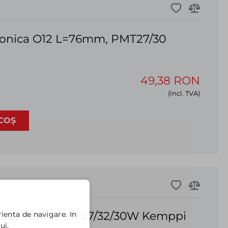
conica O12 L=76mm, PMT27/30
49,38 RON
(incl. TVA)
COȘ
G ceramic PMT27/32/30W Kemppi
ienta de navigare. In
ui.