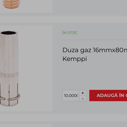
ÎN STOC
Duza gaz 16mmx80m
Kemppi
+
ADAUGĂ ÎN 
-