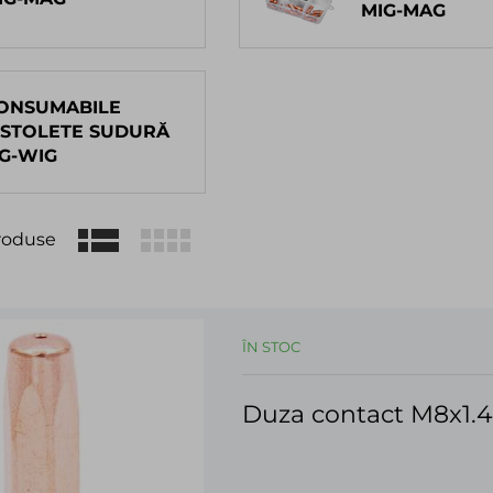
MIG-MAG
ONSUMABILE
ISTOLETE SUDURĂ
IG-WIG
roduse
ÎN STOC
Duza contact M8x1