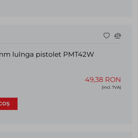
m lulnga pistolet PMT42W
49,38 RON
(incl. TVA)
COȘ