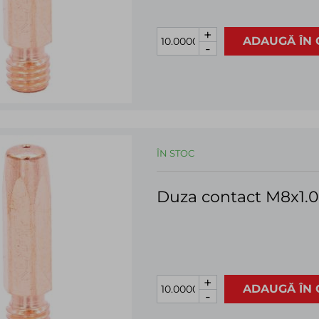
+
ADAUGĂ ÎN 
-
ÎN STOC
Duza contact M8x1
+
ADAUGĂ ÎN 
-