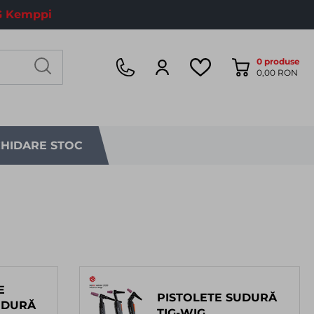
 Kemppi
0
produse
0,00 RON
CHIDARE STOC
E
PISTOLETE SUDURĂ
UDURĂ
TIG-WIG