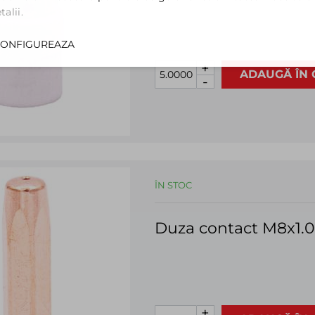
alii.
ONFIGUREAZA
+
ADAUGĂ ÎN 
-
ÎN STOC
Duza contact M8x1
+