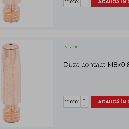
ADAUGĂ ÎN 
-
ÎN STOC
Duza contact M8x0
+
ADAUGĂ ÎN 
-