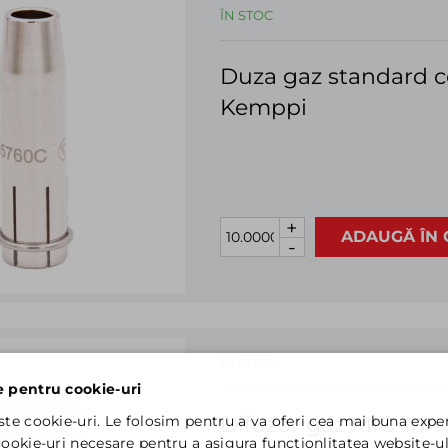
ÎN STOC
Duza gaz standard 
Kemppi
+
ADAUGĂ ÎN 
-
ÎN STOC
e pentru cookie-uri
Difuzor gaz MIG-MA
ste cookie-uri. Le folosim pentru a va oferi cea mai buna exper
ookie-uri necesare pentru a asigura functionlitatea website-ul