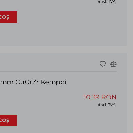
(incl. TVA)
COȘ
.0mm CuCrZr Kemppi
10,39 RON
(incl. TVA)
COȘ