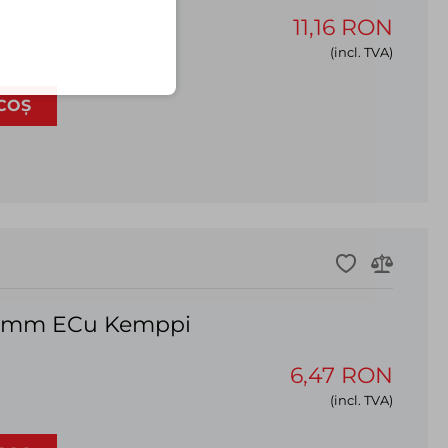
11,16 RON
(incl. TVA)
COȘ
.0mm ECu Kemppi
6,47 RON
(incl. TVA)