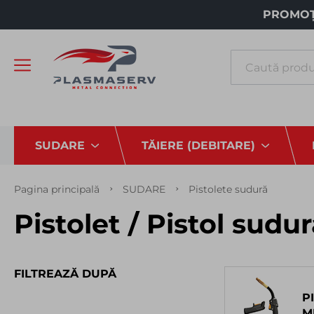
PROMOȚI
Căutare
SUDARE
TĂIERE (DEBITARE)
Pagina principală
SUDARE
Pistolete sudură
Pistolet / Pistol sudu
FILTREAZĂ DUPĂ
P
M