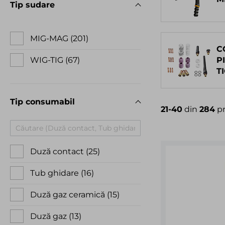
Tip sudare
MIG-MAG
201
C
WIG-TIG
67
P
T
Tip consumabil
21-40
din
284
p
Duză contact
25
Tub ghidare
16
Duză gaz ceramică
15
Duză gaz
13