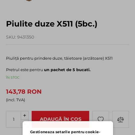
Piulite duze X511 (5bc.)
SKU
9431350
Piuliță pentru prindere duze, tăietoare (arzătoare) X511
Pretrul este pentru
un pachet de 5 bucati.
ÎN STOC
143,78 RON
(incl. TVA)
+
ADAUGĂ ÎN COȘ
-
Gestioneaza setarile pentru cookie-