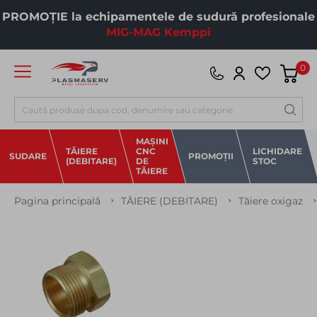
PROMOȚIE la echipamentele de sudură profesionale
MIG-MAG Kemppi
0
Căutare
MAȘINI
TĂIERE
CNC
LICHIDARE
SUDARE
PROMOȚII
(DEBITARE)
DE
STOC
TĂIERE
Pagina principală
TĂIERE (DEBITARE)
Tăiere oxigaz