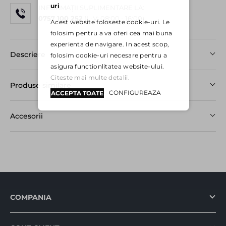
uri
INFORMAȚII SUPLIMENTARE LA:
0757 100 252
(L-V: 08:00 - 16:00)
Acest website foloseste cookie-uri. Le
folosim pentru a va oferi cea mai buna
experienta de navigare. In acest scop,
Descriere
folosim cookie-uri necesare pentru a
asigura functionlitatea website-ului.
Citeste mai multe detalii.
Produse similare
CONFIGUREAZA
ACCEPTA TOATE
Accesorii
COMPANIA