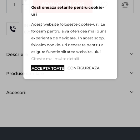
+
ADAUGĂ ÎN COȘ
Gestioneaza setarile pentru cookie-
-
uri
Acest website foloseste cookie-uri. Le
INFORMAȚII SUPLIMENTARE LA:
folosim pentru a va oferi cea mai buna
0757 100 252
(L-V: 08:00 - 16:00)
experienta de navigare. In acest scop,
folosim cookie-uri necesare pentru a
asigura functionlitatea website-ului.
Descriere
Citeste mai multe detalii.
CONFIGUREAZA
ACCEPTA TOATE
Produse similare
Accesorii