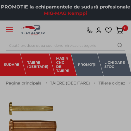
PROMOȚIE la echipamentele de sudură profesionale
MIG-MAG Kemppi
0
Căutare
MAȘINI
TĂIERE
CNC
LICHIDARE
SUDARE
PROMOȚII
(DEBITARE)
DE
STOC
TĂIERE
Pagina principală
TĂIERE (DEBITARE)
Tăiere oxigaz