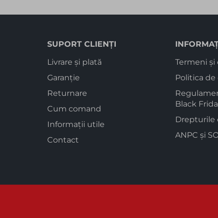
SUPORT CLIENȚI
INFORMAȚ
Livrare și plată
Termeni și 
Garanție
Politica de
Returnare
Regulamen
Black Frid
Cum comand
Drepturile
Informații utile
ANPC
și
SO
Contact