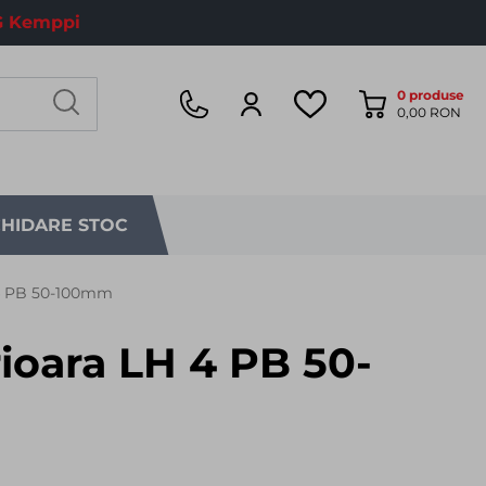
 Kemppi
0
produse
0,00 RON
CHIDARE STOC
 4 PB 50-100mm
ioara LH 4 PB 50-