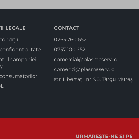
II LEGALE
CONTACT
condiții
0265 260 652
 confidențialitate
0757 100 252
tul campaniei
comercial@plasmaserv.ro
ay
comenzi@plasmaserv.ro
 consumatorilor
str. Libertății nr. 98, Târgu Mureș
L
URMĂREȘTE-NE ȘI PE