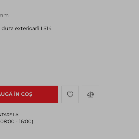
0 mm
 duza exterioară LS14
UGĂ ÎN COȘ
TARE LA:
 08:00 - 16:00)