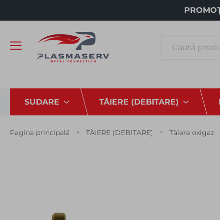
PROMOȚI
Căutare
SUDARE
TĂIERE (DEBITARE)
Pagina principală
TĂIERE (DEBITARE)
Tăiere oxigaz