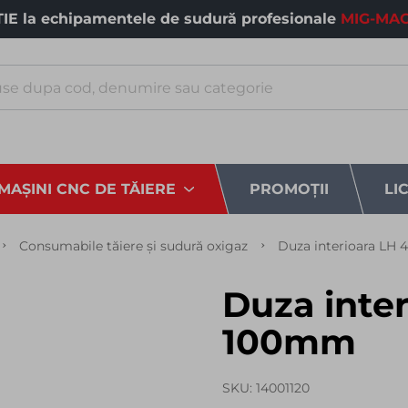
E la echipamentele de sudură profesionale
MIG-MAG
MAȘINI CNC DE TĂIERE
PROMOȚII
LI
Consumabile tăiere și sudură oxigaz
Duza interioara LH
Duza inter
100mm
SKU
14001120