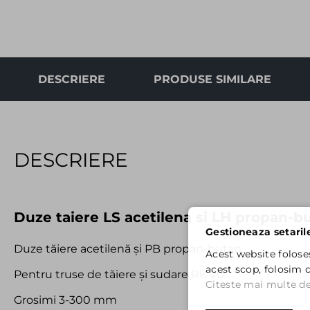
DESCRIERE
PRODUSE SIMILARE
DESCRIERE
Duze taiere LS acetilena si LH propan-
Gestioneaza setaril
Duze tăiere acetilenă și PB propan-butan
Acest website folose
acest scop, folosim c
Pentru truse de tăiere și sudare RK-20
Citeste mai multe det
Grosimi 3-300 mm