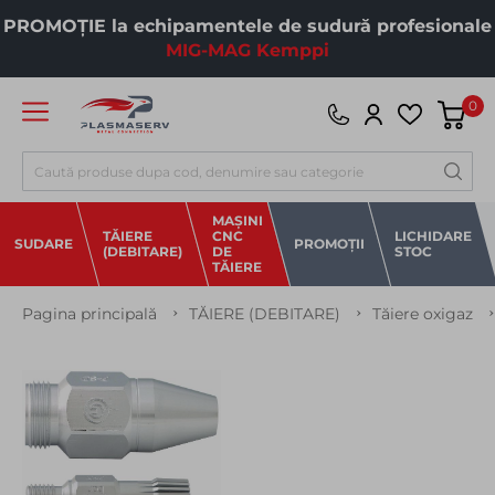
PROMOȚIE la echipamentele de sudură profesionale
MIG-MAG Kemppi
0
Căutare
MAȘINI
TĂIERE
CNC
LICHIDARE
SUDARE
PROMOȚII
(DEBITARE)
DE
STOC
TĂIERE
Pagina principală
TĂIERE (DEBITARE)
Tăiere oxigaz