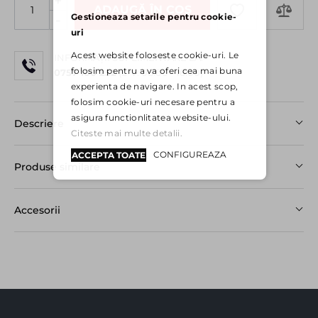
+
ADAUGĂ ÎN COȘ
Gestioneaza setarile pentru cookie-
-
uri
Acest website foloseste cookie-uri. Le
INFORMAȚII SUPLIMENTARE LA:
folosim pentru a va oferi cea mai buna
0757 100 252
(L-V: 08:00 - 16:00)
experienta de navigare. In acest scop,
folosim cookie-uri necesare pentru a
asigura functionlitatea website-ului.
Descriere
Citeste mai multe detalii.
CONFIGUREAZA
ACCEPTA TOATE
Produse similare
Accesorii