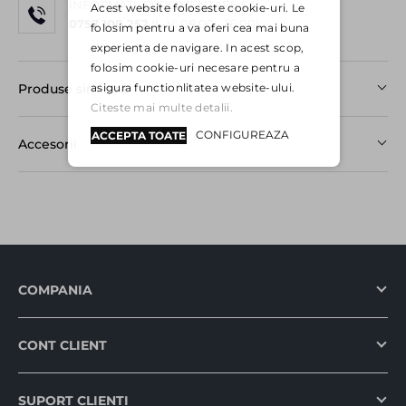
INFORMAȚII SUPLIMENTARE LA:
Acest website foloseste cookie-uri. Le
0757 100 252
(L-V: 08:00 - 16:00)
folosim pentru a va oferi cea mai buna
experienta de navigare. In acest scop,
folosim cookie-uri necesare pentru a
asigura functionlitatea website-ului.
Produse similare
Citeste mai multe detalii.
CONFIGUREAZA
ACCEPTA TOATE
Accesorii
COMPANIA
CONT CLIENT
SUPORT CLIENȚI