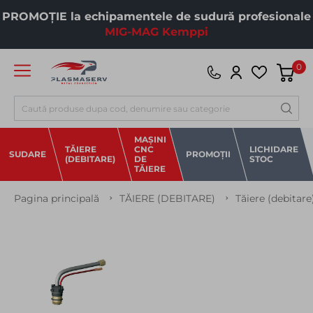
PROMOȚIE la echipamentele de sudură profesionale
MIG-MAG Kemppi
0
Căutare
MAȘINI
TĂIERE
CNC
LICHIDARE
SUDARE
PROMOȚII
(DEBITARE)
DE
STOC
TĂIERE
Pagina principală
TĂIERE (DEBITARE)
Tăiere (debitar