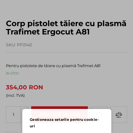
Corp pistolet tăiere cu plasmă
Trafimet Ergocut A81
SKU
PF0140
Pentru pistolete de tăiere cu plasmă Trafimet A81
ÎN STOC
354,00 RON
(incl. TVA)
+
ADAUGĂ ÎN COȘ
-
Gestioneaza setarile pentru cookie-
uri