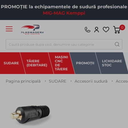
PROMOȚIE la echipamentele de sudură profesionale
MIG-MAG Kemppi
0
Căutare
MAȘINI
TĂIERE
CNC
LICHIDARE
SUDARE
PROMOȚII
(DEBITARE)
DE
STOC
TĂIERE
Pagina principală
SUDARE
Accesorii sudură
Acces