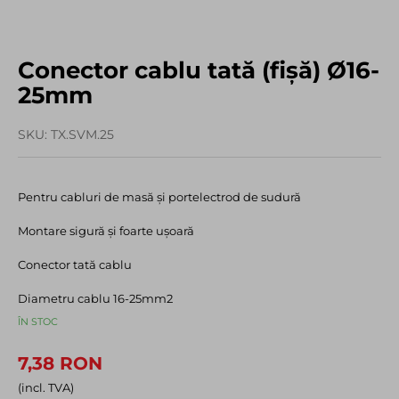
Conector cablu tată (fișă) Ø16-
25mm
SKU
TX.SVM.25
Pentru cabluri de masă şi portelectrod de sudură
Montare sigură şi foarte uşoară
Conector tată cablu
Diametru cablu 16-25mm2
ÎN STOC
7,38 RON
(incl. TVA)