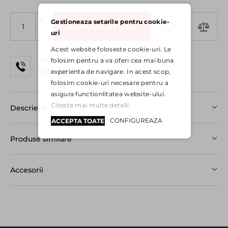
+
Gestioneaza setarile pentru cookie-
ADAUGĂ ÎN COȘ
-
uri
Acest website foloseste cookie-uri. Le
folosim pentru a va oferi cea mai buna
INFORMAȚII SUPLIMENTARE LA:
0757 100 252
(L-V: 08:00 - 16:00)
experienta de navigare. In acest scop,
folosim cookie-uri necesare pentru a
asigura functionlitatea website-ului.
Citeste mai multe detalii.
Descriere
CONFIGUREAZA
ACCEPTA TOATE
Produse similare
Accesorii