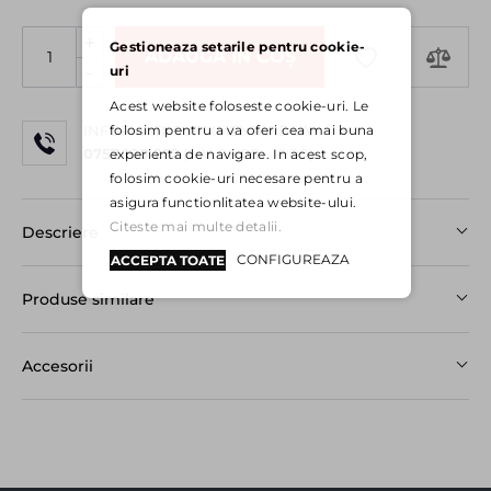
+
Gestioneaza setarile pentru cookie-
ADAUGĂ ÎN COȘ
-
uri
Acest website foloseste cookie-uri. Le
folosim pentru a va oferi cea mai buna
INFORMAȚII SUPLIMENTARE LA:
0757 100 252
(L-V: 08:00 - 16:00)
experienta de navigare. In acest scop,
folosim cookie-uri necesare pentru a
asigura functionlitatea website-ului.
Citeste mai multe detalii.
Descriere
CONFIGUREAZA
ACCEPTA TOATE
Produse similare
Accesorii