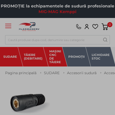
PROMOȚIE la echipamentele de sudură profesionale
MIG-MAG Kemppi
0
Căutare
MAȘINI
TĂIERE
CNC
LICHIDARE
SUDARE
PROMOȚII
(DEBITARE)
DE
STOC
TĂIERE
Pagina principală
SUDARE
Accesorii sudură
Acces