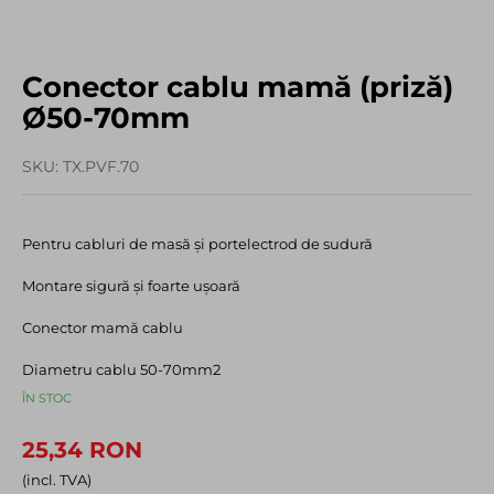
Conector cablu mamă (priză)
Ø50-70mm
SKU
TX.PVF.70
Pentru cabluri de masă şi portelectrod de sudură
Montare sigură şi foarte uşoară
Conector mamă cablu
Diametru cablu 50-70mm2
ÎN STOC
25,34 RON
(incl. TVA)