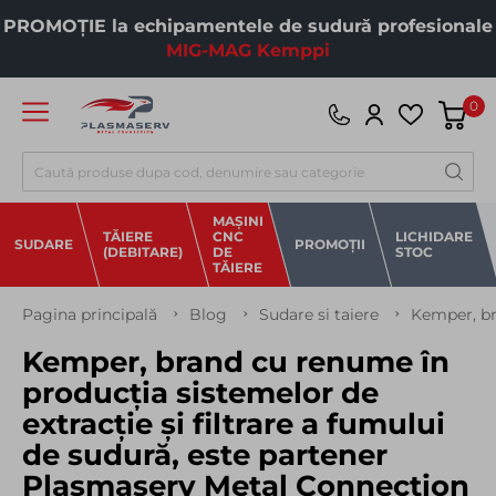
PROMOȚIE la echipamentele de sudură profesionale
MIG-MAG Kemppi
0
Căutare
MAȘINI
TĂIERE
CNC
LICHIDARE
SUDARE
PROMOȚII
(DEBITARE)
DE
STOC
TĂIERE
Pagina principală
Blog
Sudare si taiere
Kemper, br
Kemper, brand cu renume în
producția sistemelor de
extracție și filtrare a fumului
de sudură, este partener
Plasmaserv Metal Connection