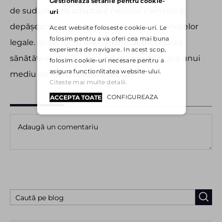
Gestioneaza setarile pentru cookie-
de sudură sunt adaptate nevoilor clienților și
uri
depășesc în mod regulat standardele cerințelor
Acest website foloseste cookie-uri. Le
folosim pentru a va oferi cea mai buna
legale. Acest lucru are ca rezultat protejarea
experienta de navigare. In acest scop,
sănătății sudorilor, asigurarea securității și a unui
folosim cookie-uri necesare pentru a
asigura functionlitatea website-ului.
mediu de lucru corespunzător.
Citeste mai multe detalii.
CONFIGUREAZA
ACCEPTA TOATE